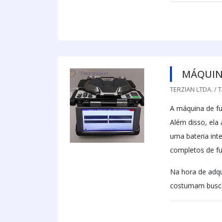
MÁQUINA
TERZIAN LTDA. / 
A máquina de fu
Além disso, ela
uma bateria int
completos de f
Na hora de adqu
costumam buscar