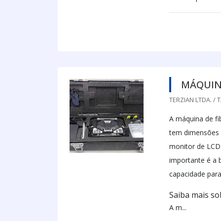
MÁQUINA
TERZIAN LTDA. / 
A máquina de fi
tem dimensões 
monitor de LCD 
importante é a 
capacidade para
Saiba mais sob
A m...