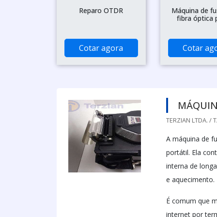
Reparo OTDR
Máquina de fu
fibra óptica
Cotar agora
Cotar ag
MÁQUINA
TERZIAN LTDA. / 
A máquina de f
portátil. Ela c
interna de long
e aquecimento.
É comum que mu
internet por ter