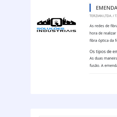
EMENDA 
TERZIAN LTDA. / 
As redes de fib
hora de realiza
fibra óptica da 
Os tipos de 
As duas maneira
fusão. A emenda